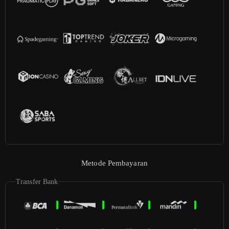
Metode Pembayaran
Transfer Bank