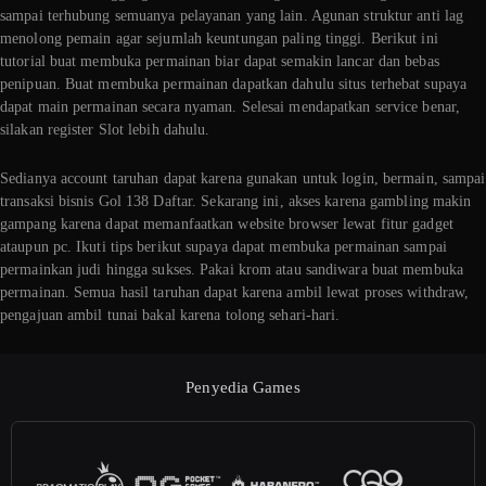
sampai terhubung semuanya pelayanan yang lain. Agunan struktur anti lag
menolong pemain agar sejumlah keuntungan paling tinggi. Berikut ini
tutorial buat membuka permainan biar dapat semakin lancar dan bebas
penipuan. Buat membuka permainan dapatkan dahulu situs terhebat supaya
dapat main permainan secara nyaman. Selesai mendapatkan service benar,
silakan register Slot lebih dahulu.
Sedianya account taruhan dapat karena gunakan untuk login, bermain, sampai
transaksi bisnis Gol 138 Daftar. Sekarang ini, akses karena gambling makin
gampang karena dapat memanfaatkan website browser lewat fitur gadget
ataupun pc. Ikuti tips berikut supaya dapat membuka permainan sampai
permainkan judi hingga sukses. Pakai krom atau sandiwara buat membuka
permainan. Semua hasil taruhan dapat karena ambil lewat proses withdraw,
pengajuan ambil tunai bakal karena tolong sehari-hari.
Penyedia Games