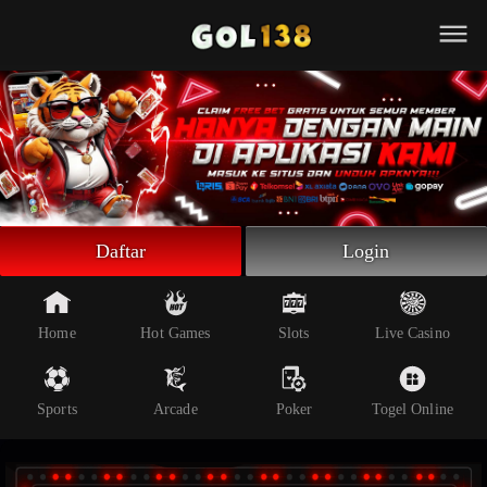
Beranda
Slot Online
Live Casino
Sportsbook
Arcade
Togel Online
Daftar
Login
Poker
Whatsapp
Home
Hot Games
Slots
Live Casino
Telegram
Sports
Arcade
Poker
Togel Online
Livechat