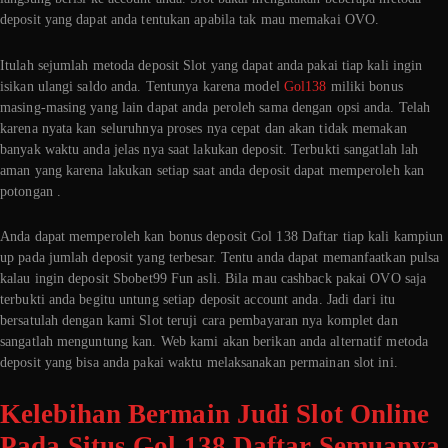
deposit yang dapat anda tentukan apabila tak mau memakai OVO.
Itulah sejumlah metoda deposit Slot yang dapat anda pakai tiap kali ingin
isikan ulangi saldo anda. Tentunya karena model
Gol138
miliki bonus
masing-masing yang lain dapat anda peroleh sama dengan opsi anda. Telah
karena nyata kan seluruhnya proses nya cepat dan akan tidak memakan
banyak waktu anda jelas nya saat lakukan deposit. Terbukti sangatlah lah
aman yang karena lakukan setiap saat anda deposit dapat memperoleh kan
potongan .
Anda dapat memperoleh kan bonus deposit Gol 138 Daftar tiap kali kampiun
up pada jumlah deposit yang terbesar. Tentu anda dapat memanfaatkan pulsa
kalau ingin deposit Sbobet99 Fun asli. Bila mau cashback pakai OVO saja
terbukti anda begitu untung setiap deposit account anda. Jadi dari itu
bersatulah dengan kami Slot teruji cara pembayaran nya komplet dan
sangatlah menguntung kan. Web kami akan berikan anda alternatif metoda
deposit yang bisa anda pakai waktu melaksanakan permainan slot ini.
Kelebihan Bermain Judi Slot Online
Pada Situs Gol 138 Daftar Semuanya