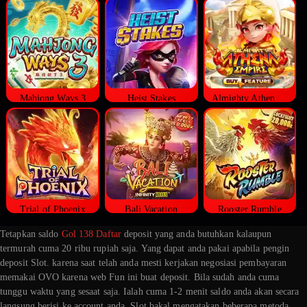
Mahjong Ways 3
Heist Stakes
Almighty Athena Empire
Trial of Phoenix
Bali Vacation
Rooster Rumble
Tetapkan saldo
Gol 138 Daftar
deposit yang anda butuhkan kalaupun
termurah cuma 20 ribu rupiah saja. Yang dapat anda pakai apabila pengin
deposit Slot. karena saat telah anda mesti kerjakan negosiasi pembayaran
memakai OVO karena web Fun ini buat deposit. Bila sudah anda cuma
tunggu waktu yang sesaat saja. Ialah cuma 1-2 menit saldo anda akan secara
langsung berisi ke account anda. Slot bakal mengatakan beberapa metoda