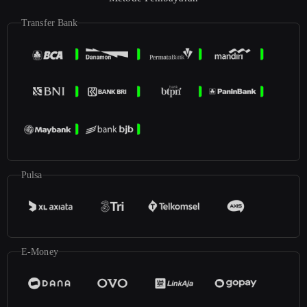
Transfer Bank
Pulsa
E-Money