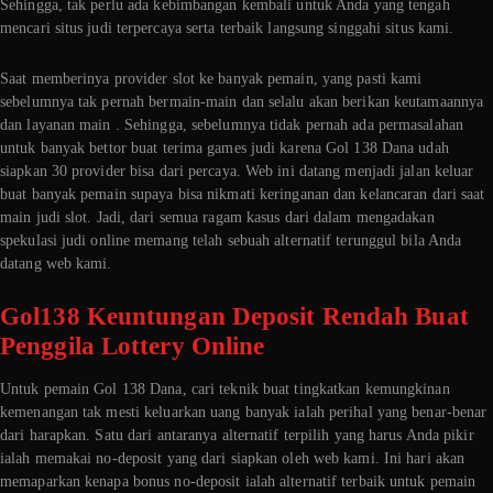
Sehingga, tak perlu ada kebimbangan kembali untuk Anda yang tengah
mencari situs judi terpercaya serta terbaik langsung singgahi situs kami.
Saat memberinya provider slot ke banyak pemain, yang pasti kami
sebelumnya tak pernah bermain-main dan selalu akan berikan keutamaannya
dan layanan main . Sehingga, sebelumnya tidak pernah ada permasalahan
untuk banyak bettor buat terima games judi karena Gol 138 Dana udah
siapkan 30 provider bisa dari percaya. Web ini datang menjadi jalan keluar
buat banyak pemain supaya bisa nikmati keringanan dan kelancaran dari saat
main judi slot. Jadi, dari semua ragam kasus dari dalam mengadakan
spekulasi judi online memang telah sebuah alternatif terunggul bila Anda
datang web kami.
Gol138 Keuntungan Deposit Rendah Buat
Penggila Lottery Online
Untuk pemain Gol 138 Dana, cari teknik buat tingkatkan kemungkinan
kemenangan tak mesti keluarkan uang banyak ialah perihal yang benar-benar
dari harapkan. Satu dari antaranya alternatif terpilih yang harus Anda pikir
ialah memakai no-deposit yang dari siapkan oleh web kami. Ini hari akan
memaparkan kenapa bonus no-deposit ialah alternatif terbaik untuk pemain