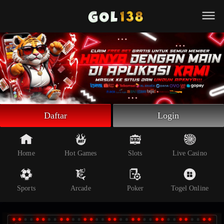
Beranda
Slot Online
Live Casino
Sportsbook
Arcade
Togel Online
Daftar
Login
Poker
Whatsapp
Home
Hot Games
Slots
Live Casino
Telegram
Sports
Arcade
Poker
Togel Online
Livechat