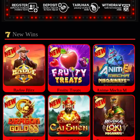
New Wins
Badge Blitz
Fruity Treats
Anime Mecha Megaways