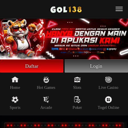
Beranda
Slot Online
Live Casino
Sportsbook
Arcade
Togel Online
Daftar
Login
Poker
Whatsapp
Home
Hot Games
Slots
Live Casino
Telegram
Sports
Arcade
Poker
Togel Online
Livechat