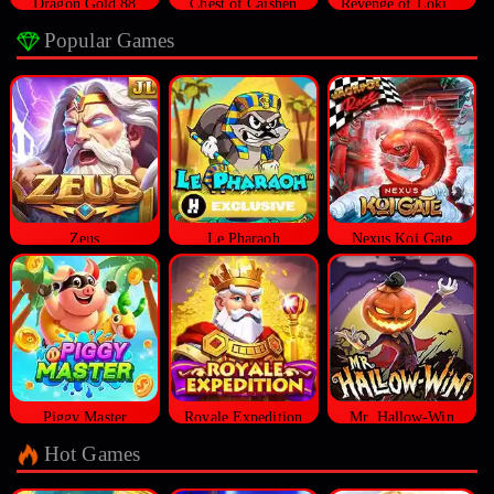
Dragon Gold 88
Chest of Caishen
Revenge of Loki Megaways™
Popular Games
Zeus
Le Pharaoh
Nexus Koi Gate
Piggy Master
Royale Expedition
Mr. Hallow-Win
Hot Games