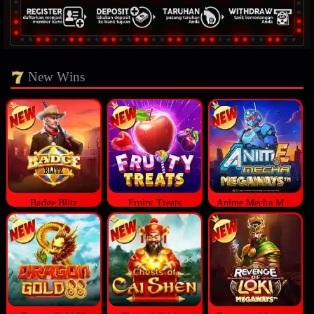
New Wins
Badge Blitz
Fruity Treats
Anime Mecha Megaways