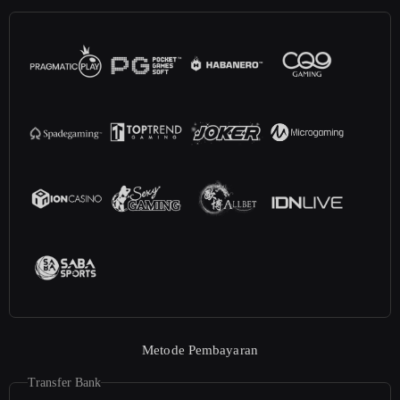
Metode Pembayaran
Transfer Bank