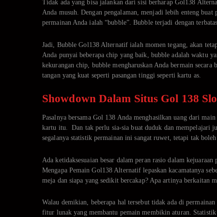
Tidak ada yang bisa jalankan dari sisi berharap Gol138 Alte
Anda musuh. Dengan pengalaman, menjadi lebih enteng buat p
permainan Anda ialah “bubble”. Bubble terjadi dengan terbata
Jadi, Bubble Gol138 Alternatif ialah momen tegang, akan tetap
Anda punyai beberapa chip yang baik, bubble adalah waktu yan
kekurangan chip, bubble mengharuskan Anda bermain secara b
tangan yang kuat seperti pasangan tinggi seperti kartu as.
Showdown Dalam Situs Gol 138 Slot
Pasalnya bersama Gol 138 Anda menghasilkan uang dari main B
kartu itu. Dan tak perlu sia-sia buat duduk dan mempelajari j
segalanya statistik permainan ini sangat ruwet, tetapi tak b
Ada ketidaksesuaian besar dalam peran rasio dalam kejuaraan
Mengapa Pemain Gol138 Alternatif lepaskan kacamatanya sebelu
meja dan siapa yang sedikit bercakap? Apa artinya berkaitan m
Walau demikian, beberapa hal tersebut tidak ada di permainan
fitur lunak yang membantu pemain membikin aturan. Statistik