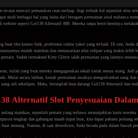
 teratas mencari pemasukan cuan meluap. Segi terbaik hal sejumlah situs seb
pat studi berbagai hal yang halus dari beragam permainan awal mulanya mem
i website seperti Gol138 Alternatif 888. Mereka tanpa henti-hentinya melak
 buat tiba kasino fisik, preferensi online yakni yang terbaik. Di sini, An
ermainannya mudah mainkan dan menawarkan nilai selipan yang makin lebih be
k pemain. Sudah termaksud Kitty Glitter ialah permainan yang lainnya mena
an, itulah yang buat mereka mengagumkan sekali untuk semua orang. Jadi pe
da. Mulai secara latihan, kenali permainan awalnya mengorbankan uang dan 
uang asli sekalipun. Maka, bersiaplah buat datangi Gol138 Alternatif dan mu
8 Alternatif Slot Penyesuaian Dalam
ng sedang mainkan, sejumlah pemain yang terbawa menunjukkan kartu mereka. 
mpuran lengkap dan gabungan masih dapat buat, kita dapat pahami peluang set
at buat menang. Namun, di saat showdown, Anda berada pada dalam bawah pe