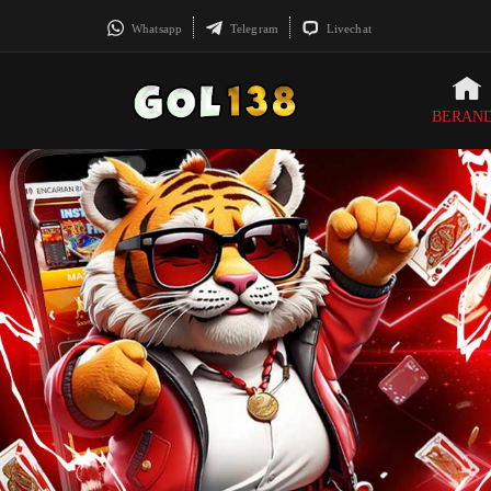
Whatsapp
Telegram
Livechat
BERAN