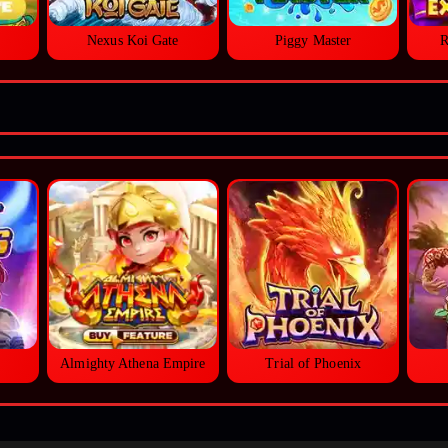
Nexus Koi Gate
Piggy Master
R
Almighty Athena Empire
Trial of Phoenix