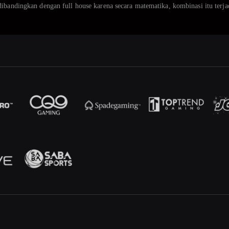
dibandingkan dengan full house karena secara matematika, kombinasi itu terjad