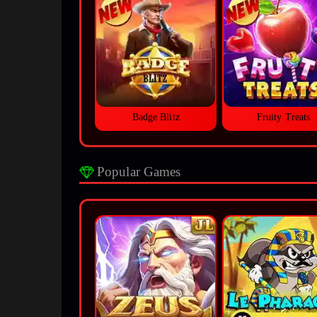
Badge Blitz
Fruity Treats
Popular Games