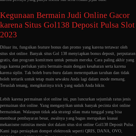
Kegunaan Bermain Judi Online Gacor
karena Situs Gol138 Deposit Pulsa Slot
2023
Diluar itu, fungsikan feature bonus dan promo yang karena tertawar oleh
situs slot online. Banyak situs Gol 138 menyiapkan bonus deposit, perputaran
gratis, dan program komitmen untuk pemain mereka. Cara paling akhir yang
juga karena perlukan yaitu bermain-main dengan kesabaran serta karena
karena siplin. Tak boleh buru-buru dalam menempatkan taruhan dan tidak
boleh tertarik untuk tetap main sewaktu Anda lagi dalam mode menang.
Teruslah tenang, mengikutinya trick yang sudah Anda bikin.
Lebih karena permainan slot online ini, pun luncurkan sejumlah ratus jenis
permainan slot online. Yang mengasyikan untuk banyak pecinta slot online
bermainkan. Walaupun tidak ada strategi silau mata tunggal yang bisa
membuat pembayaran besar, awalnya yang bagus merupakan kuasai
mekanisme rutinitas mesin slot dalam situs slot online Gol138 Deposit Pulsa.
Kami juga persiapkan dompet elektronik seperti QRIS, DANA, OVO,