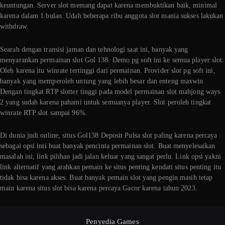
keuntungan. Server slot memang dapat karena membuktikan baik, minimal
karena dalam 1 bulan. Udah beberapa ribu anggota slot mania sukses lakukan
withdraw.
Searah dengan transisi jaman dan tehnologi saat ini, banyak yang
menyarankan permainan slot Gol 138. Demo pg soft ini ke semua player slot.
Oleh karena itu winrate tertinggi dari permainan. Provider slot pg soft ini,
banyak yang memperoleh untung yang lebih besar dan enteng maxwin.
Dengan tingkat RTP slotter tinggi pada model permainan slot mahjong ways
2 yang sudah karena pahami untuk semuanya player. Slot peroleh tingkat
winrate RTP slot sampai 96%.
Di dunia judi online, situs Gol138 Deposit Pulsa slot paling karena percaya
sebagai opsi inti buat banyak pencinta permainan slot. Buat menyelesaikan
masalah ini, link pilihan jadi jalan keluar yang sangat perlu. Link opsi yakni
link alternatif yang arahkan pemain ke situs penting kendati situs penting itu
tidak bisa karena akses. Buat banyak pemain slot yang pengin masih tetap
main karena situs slot bisa karena percaya Gacor karena tahun 2023.
Penyedia Games