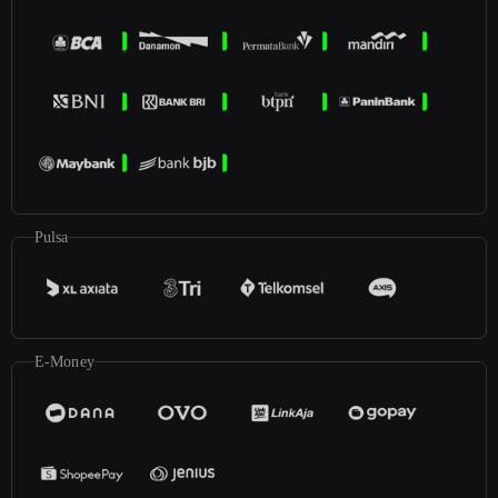
Pulsa
E-Money