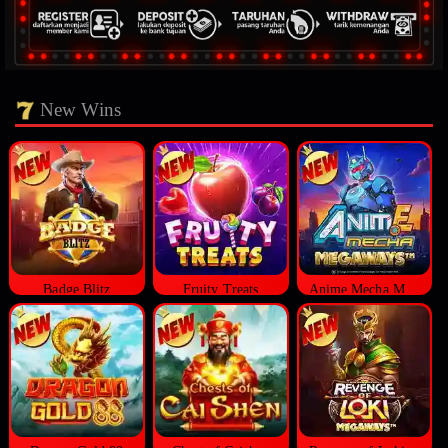
New Wins
Badge Blitz
Fruity Treats
Anime Mecha Megaways